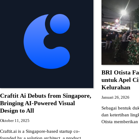
BRI Otista Fa
untuk Apel Ci
Kelurahan
Craftit Ai Debuts from Singapore,
Januari 26, 2026
Bringing AI-Powered Visual
Sebagai bentuk du
Design to All
dan ketertiban lin
Oktober 11, 2025
Otista memberikan 
Craftit.ai is a Singapore-based startup co-
founded by a solution architect, a product