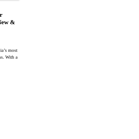
r
 New &
ia’s most
s. With a