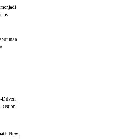
l menjadi
elas.
kebutuhan
en
I-Driven
e Region