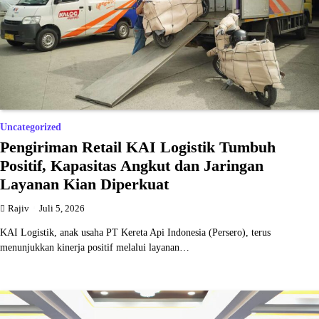
Uncategorized
Pengiriman Retail KAI Logistik Tumbuh
Positif, Kapasitas Angkut dan Jaringan
Layanan Kian Diperkuat
Rajiv
Juli 5, 2026
KAI Logistik, anak usaha PT Kereta Api Indonesia (Persero), terus
menunjukkan kinerja positif melalui layanan…