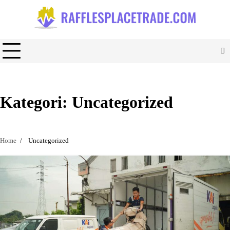
Skip
to
content
Kategori:
Uncategorized
Home
Uncategorized