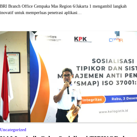
BRI Branch Office Cempaka Mas Region 6/Jakarta 1 mengambil langkah
inovatif untuk memperluas penetrasi aplikasi…
Uncategorized