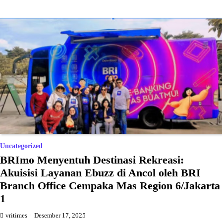
Uncategorized
BRImo Menyentuh Destinasi Rekreasi:
Akuisisi Layanan Ebuzz di Ancol oleh BRI
Branch Office Cempaka Mas Region 6/Jakarta
1
vritimes
Desember 17, 2025