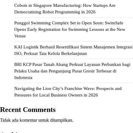
Cobots in Singapore Manufacturing: How Startups Are
Democratising Robot Programming in 2026
Punggol Swimming Complex Set to Open Soon: SwimSafe
Opens Early Registration for Swimming Lessons at the New
Venue
KAI Logistik Berhasil Resertifikasi Sistem Manajemen Integrasi
ISO, Perkuat Tata Kelola Berkelanjutan
BRI KCP Pasar Tanah Abang Perkuat Layanan Perbankan bagi
Pelaku Usaha dan Pengunjung Pusat Grosir Terbesar di
Indonesia
Navigating the Lion City’s Franchise Wave: Prospects and
Pressures for Local Business Owners in 2026
Recent Comments
Tidak ada komentar untuk ditampilkan.