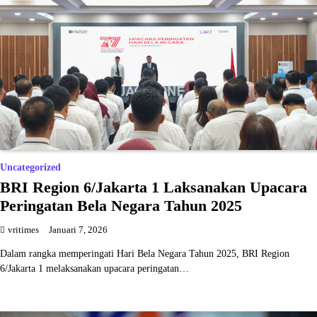
Uncategorized
BRI Region 6/Jakarta 1 Laksanakan Upacara
Peringatan Bela Negara Tahun 2025
vritimes
Januari 7, 2026
Dalam rangka memperingati Hari Bela Negara Tahun 2025, BRI Region
6/Jakarta 1 melaksanakan upacara peringatan…