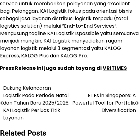
service untuk memberikan pelayanan yang excellent
bagi Pelanggan. KAI Logistik fokus pada orientasi bisnis
sebagai jasa layanan distribusi logistik terpadu (total
logistics solution) melalui “End-to-End Services”.
Mengusung tagline KAI Logistik Ispossible yaitu semuanya
menjadi mungkin, KAI Logistik menyediakan ragam
layanan logistik melalui 3 segmentasi yaitu KALOG
Express, KALOG Plus dan KALOG Pro.
Press Release ini juga sudah tayang di
VRITIMES
Dukung Kelancaran
Navigasi
Logistik Pada Periode Natal
ETFs in Singapore: A
pos
dan Tahun Baru 2025/2026,
Powerful Tool for Portfolio
KAI Logistik Perluas Titik
Diversification
Layanan
Related Posts