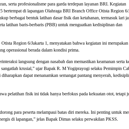
ran, serta profesionalisme para garda terdepan layanan BRI. Kegiatan
5 bertempat di lapangan Olahraga BRI Branch Office Otista Region 6/J
kup berbagai bentuk latihan dasar fisik dan ketahanan, termasuk lari ja
erta latihan baris-berbaris (PBB) untuk menguatkan kedisiplinan dan
tista Region 6/Jakarta 1, menyatakan bahwa kegiatan ini merupakan
ng operasional berada dalam kondisi prima.
interaksi langsung dengan nasabah dan memastikan keamanan serta k
ka sangatlah krusial,” ujar Bapak R. M Yogiprayogi selaku Pemimpin C
ni diharapkan dapat menanamkan semangat pantang menyerah, kedisipl
pelatihan fisik ini tidak hanya berfokus pada kekuatan otot, tetapi 
endorong para peserta melampaui batas diri mereka. Ini penting untuk m
sinergis di lapangan,” jelas Bapak Dimas selaku perwakilan PKSS.