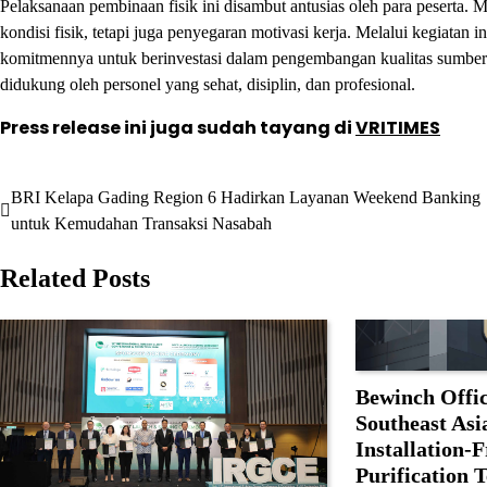
Pelaksanaan pembinaan fisik ini disambut antusias oleh para peserta
kondisi fisik, tetapi juga penyegaran motivasi kerja. Melalui kegiatan
komitmennya untuk berinvestasi dalam pengembangan kualitas sumbe
didukung oleh personel yang sehat, disiplin, dan profesional.
Press release ini juga sudah tayang di
VRITIMES
BRI Kelapa Gading Region 6 Hadirkan Layanan Weekend Banking
Navigasi
untuk Kemudahan Transaksi Nasabah
pos
Related Posts
Bewinch Offic
Southeast Asi
Installation-
Purification 