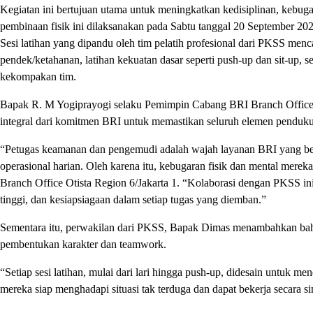
Kegiatan ini bertujuan utama untuk meningkatkan kedisiplinan, kebuga
pembinaan fisik ini dilaksanakan pada Sabtu tanggal 20 September 202
Sesi latihan yang dipandu oleh tim pelatih profesional dari PKSS menca
pendek/ketahanan, latihan kekuatan dasar seperti push-up dan sit-up, s
kekompakan tim.
Bapak R. M Yogiprayogi selaku Pemimpin Cabang BRI Branch Office O
integral dari komitmen BRI untuk memastikan seluruh elemen penduku
“Petugas keamanan dan pengemudi adalah wajah layanan BRI yang ber
operasional harian. Oleh karena itu, kebugaran fisik dan mental mere
Branch Office Otista Region 6/Jakarta 1. “Kolaborasi dengan PKSS i
tinggi, dan kesiapsiagaan dalam setiap tugas yang diemban.”
Sementara itu, perwakilan dari PKSS, Bapak Dimas menambahkan bahwa 
pembentukan karakter dan teamwork.
“Setiap sesi latihan, mulai dari lari hingga push-up, didesain untuk m
mereka siap menghadapi situasi tak terduga dan dapat bekerja secara 