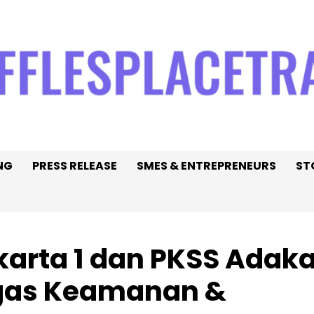
NG
PRESS RELEASE
SMES & ENTREPRENEURS
ST
akarta 1 dan PKSS Adak
ugas Keamanan &