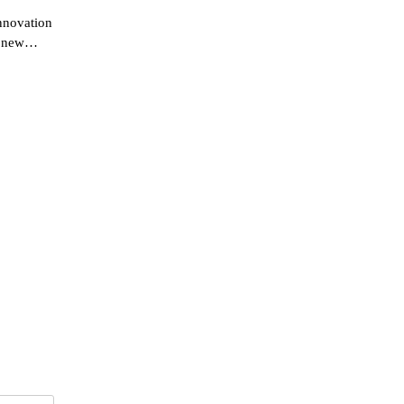
nnovation
 a new…