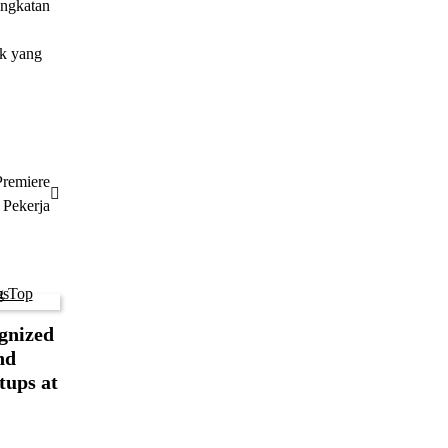
ingkatan
ik yang
Premiere
 Pekerja
gnized
nd
tups at