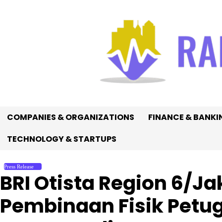
Skip
to
content
COMPANIES & ORGANIZATIONS
FINANCE & BANKI
TECHNOLOGY & STARTUPS
Press Release
BRI Otista Region 6/J
Pembinaan Fisik Pet