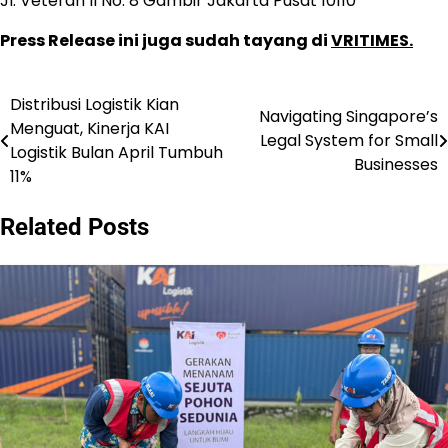
Jl. Veteran II No. 8 Gambir Jakarta Pusat 10110
Press Release ini juga sudah tayang di
VRITIMES.
Distribusi Logistik Kian
Navigasi
Navigating Singapore’s
Menguat, Kinerja KAI
Legal System for Small
pos
Logistik Bulan April Tumbuh
Businesses
11%
Related Posts